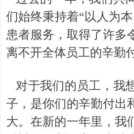
们始终秉持着“以人为本
患者服务，取得了许多
离不开全体员工的辛勤
对于我们的员工，我想
子，是你们的辛勤付出
大。在新的一年里，我