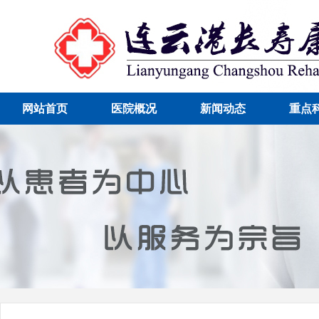
网站首页
医院概况
新闻动态
重点