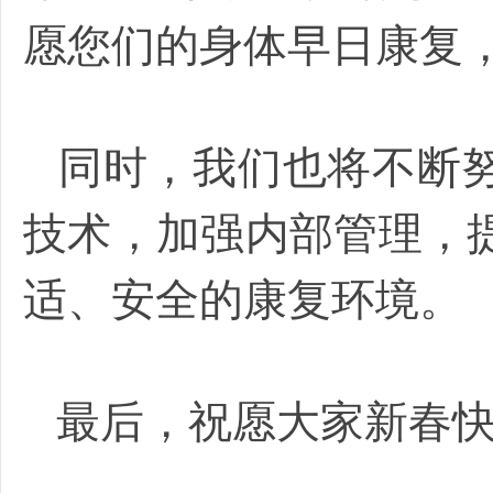
愿您们的身体早日康复
同时，我们也将不断努
技术，加强内部管理，
适、安全的康复环境。
最后，祝愿大家新春快
连云港长寿